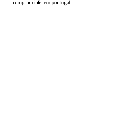
comprar cialis em portugal