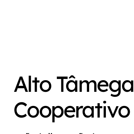
Alto Tâmega
Cooperativo