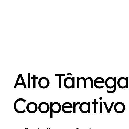
Alto Tâmega
Cooperativo